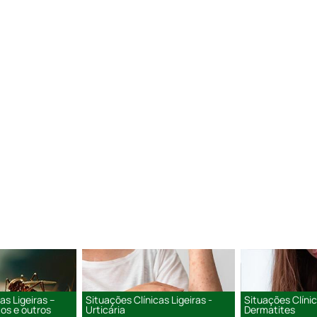
as Ligeiras –
Situações Clínicas Ligeiras -
Situações Clínic
tos e outros
Urticária
Dermatites