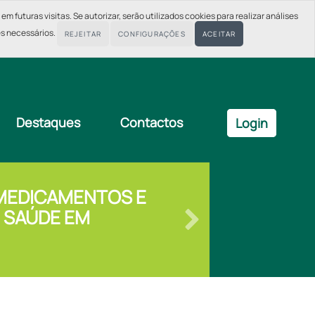
 futuras visitas. Se autorizar, serão utilizados cookies para realizar análises
es necessários.
REJEITAR
CONFIGURAÇÕES
ACEITAR
Destaques
Contactos
Login
 MEDICAMENTOS E
 SAÚDE EM