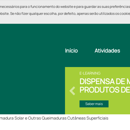
necessários para o funcionamento do website e para guardar as suas preferências em
bsite. Se não fizer qualquer escolha, por defeito, apenas serão utilizados os cooki
Início
Atividades
E-LEARNING
DISPENSA DE
PRODUTOS DE
PROXIMIDADE
Saber mais
eimadura Solar e Outras Queimaduras Cutâneas Superficiais