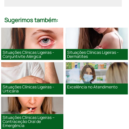
Sugerimos também:
Situações Clínicas Ligeiras -
Situações Clínicas Ligeiras -
Conjuntivite Alérgica
Dermatites
Situações Clínicas Ligeiras -
Excelência no Atendimento
Urticária
Situações Clínicas Ligeiras –
Contraceção Oral de
Emergência